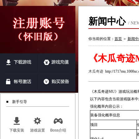
新闻中心
/ NE
你当前的位置：
首页
＞
新闻中
《木瓜奇迹
木瓜奇迹
http://1717mu.1000uc
《木瓜奇迹MU》游戏玩法概
以下内容包含当前游戏版本中
■ 新手引导
强化概率内容公示：
装备强化概率信息
项目
下载安装
游戏设置
Boss介绍